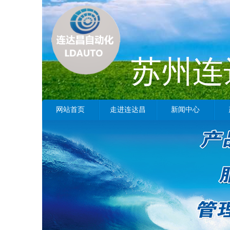
苏州连
网站首页
走进连达昌
新闻中心