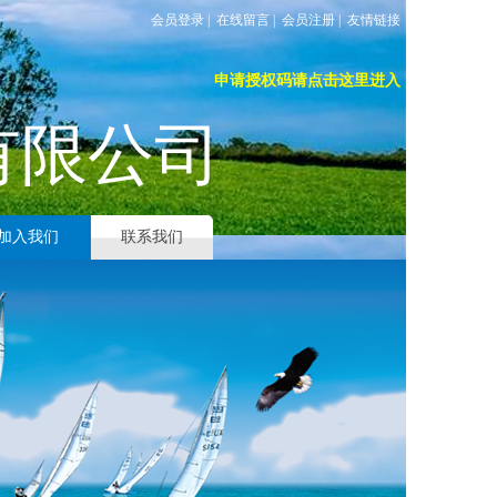
会员登录
|
在线留言
|
会员注册
|
友情链接
申请授权码请点击这里进入
有限公司
加入我们
联系我们